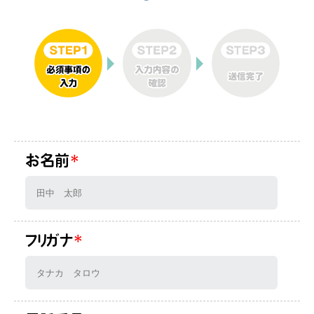
お名前
*
フリガナ
*