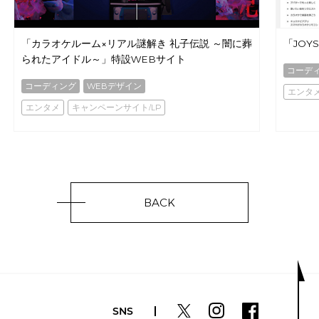
「カラオケルーム×リアル謎解き 礼子伝説 ～闇に葬
「JOY
られたアイドル～」特設WEBサイト
コーデ
コーディング
WEBデザイン
エンタ
エンタメ
キャンペーンサイト/LP
BACK
SNS