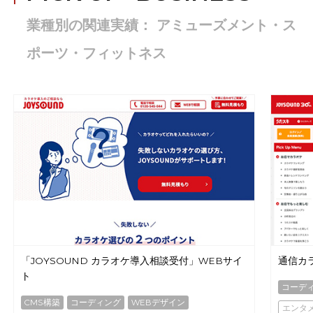
業種別の関連実績： アミューズメント・ス
ポーツ・フィットネス
「JOYSOUND カラオケ導入相談受付」WEBサイ
通信カラ
ト
コーデ
CMS構築
コーディング
WEBデザイン
エンタ