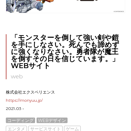
「モンスターを倒して強い剣や鎧
を手にしなさい。死んでも諦めず
に強くなりなさい。勇者隊が魔王
を倒すその日を信じています。」
WEBサイト
web
株式会社エクスペリエンス
https://monyuu.jp/
2021.03 -
コーディング
WEBデザイン
エンタメ
サービスサイト
ゲーム