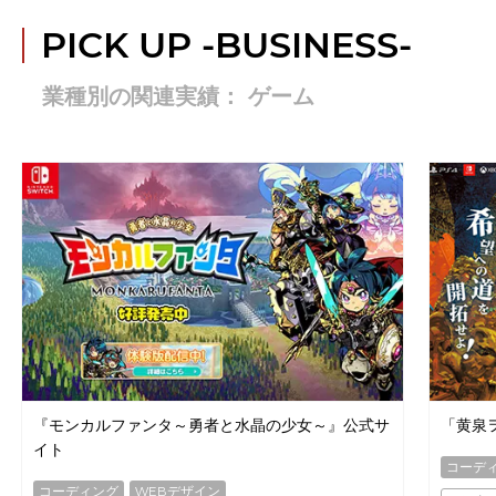
PICK UP
-BUSINESS-
業種別の関連実績： ゲーム
『モンカルファンタ～勇者と水晶の少女～』公式サ
「黄泉
イト
コーデ
コーディング
WEBデザイン