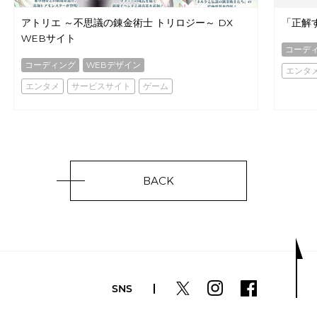
アトリエ ～不思議の錬金術士 トリロジー～ DX
「正解
WEBサイト
コーデ
コーディング
WEBデザイン
エンタ
エンタメ
サービスサイト
ゲーム
BACK
SNS