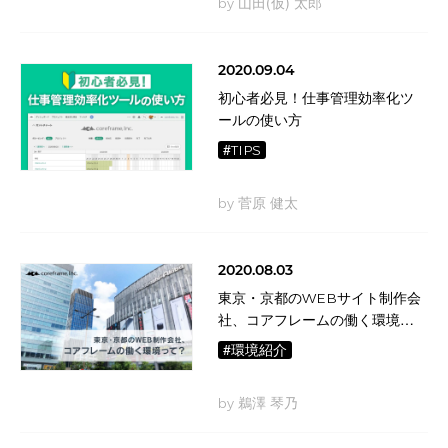
by 山田(仮) 太郎
2020.09.04
初心者必見！仕事管理効率化ツ
ールの使い方
#TIPS
by 菅原 健太
2020.08.03
東京・京都のWEBサイト制作会
社、コアフレームの働く環境っ
て？
#環境紹介
by 鵜澤 琴乃