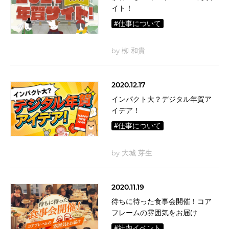
イト！
#仕事について
by 栁 和貴
2020.12.17
インパクト大？デジタル年賀ア
イデア！
#仕事について
by 大城 芽生
2020.11.19
待ちに待った食事会開催！コア
フレームの雰囲気をお届け
#社内イベント