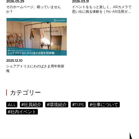
2026.05.29
2026.03.31
そのホームページ、眠っていません
イベントをもっと楽しく。ARカメラで
か？
思い出に残る体験を｜Pic-AR活用ガイ
ド
2025.12.10
シェアアトリエにわのばさま周年祭探
報
カテゴリー
ALL
#社員紹介
#環境紹介
#TIPS
#仕事について
#社内イベント