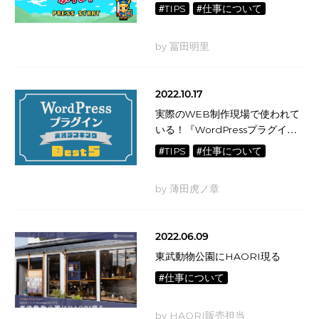
のポイント
#TIPS
#仕事について
by 冨田明里
2022.10.17
実際のWEB制作現場で使われて
いる！『WordPressプラグイ
ン』人気実装ランキングBEST５
#TIPS
#仕事について
by 薄田虎ノ章
2022.06.09
東武動物公園にHAORI現る
#仕事について
by HAORI販売担当