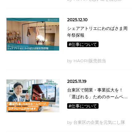
2025.12.10
シェアアトリエにわのばさま周
年祭探報
#仕事について
by HAORI販売担当
2025.11.19
台東区で開業・事業拡大を！
「選ばれる」ためのホームペー
ジ、コアフレームが作ります
#仕事について
by 台東区の企業を元気にし隊