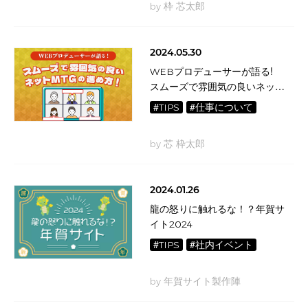
by 枠 芯太郎
2024.05.30
WEBプロデューサーが語る!
スムーズで雰囲気の良いネット
MTGの進め方
#TIPS
#仕事について
by 芯 枠太郎
2024.01.26
龍の怒りに触れるな！？年賀サ
イト2024
#TIPS
#社内イベント
by 年賀サイト製作陣