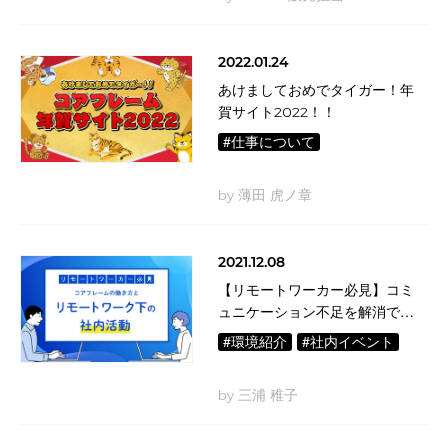
2022.01.24
あけましておめでタイガー！年
賀サイト2022！！
#仕事について
by 薄田 虎ノ章
2021.12.08
【リモートワーカー必見】コミ
ュニケーション不足を解消でき
る！？ コアフレームの働き方
#環境紹介
#社内イベント
と、リモートワーク下の社内活
動を紹介します
by 三浦 稚子