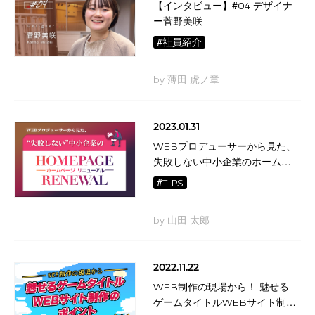
【インタビュー】#04 デザイナ
ー菅野美咲
#社員紹介
by 薄田 虎ノ章
2023.01.31
WEBプロデューサーから見た、
失敗しない中小企業のホームペ
ージリニューアル
#TIPS
by 山田 太郎
2022.11.22
WEB制作の現場から！ 魅せる
ゲームタイトルWEBサイト制作