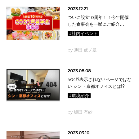
2023.12.21
ついに設立10周年！！今年開催
した食事会を一挙にご紹介
Vol.2023
#社内イベント
by 薄田 虎ノ章
2023.08.08
404!?表示されないページではな
い シン・京都オフィスとは!?
#環境紹介
by 嶋田 有紗
2023.03.10