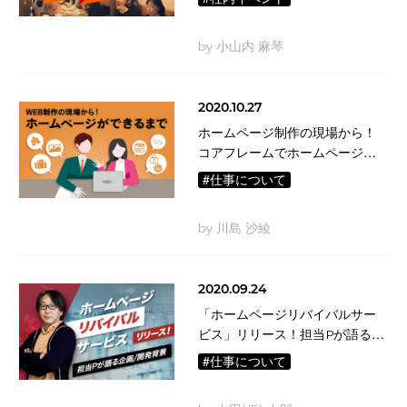
by 小山内 麻琴
2020.10.27
ホームページ制作の現場から！
コアフレームでホームページが
できるまで
#仕事について
by 川島 沙綾
2020.09.24
「ホームページリバイバルサー
ビス」リリース！担当Pが語る企
画/開発背景
#仕事について