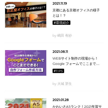
2021.11.19
京都にある京都オフィスの様子
とは！？
#環境紹介
by 嶋田 有紗
2021.08.11
WEBサイト制作の現場から！
Google フォームでここまでで
きる！自作フォーム作成方法
#TIPS
by 大城 芽生
2021.01.28
かわいさA5ランク！2021年賀サ