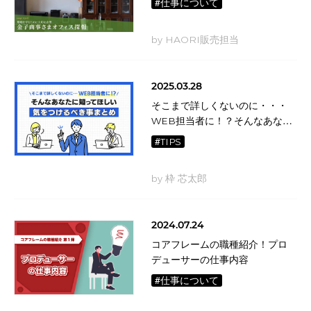
#仕事について
by HAORI販売担当
2025.03.28
そこまで詳しくないのに・・・
WEB担当者に！？そんなあなた
に知ってほしい気をつけるべき
#TIPS
事まとめ
by 枠 芯太郎
2024.07.24
コアフレームの職種紹介！プロ
デューサーの仕事内容
#仕事について