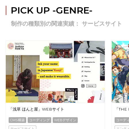
PICK UP
-GENRE-
制作の種類別の関連実績： サービスサイト
「浅草 ほんと屋」WEBサイト
「THE 
CMS構築
コーディング
WEBデザイン
コーデ
サービスサイト
エンタ