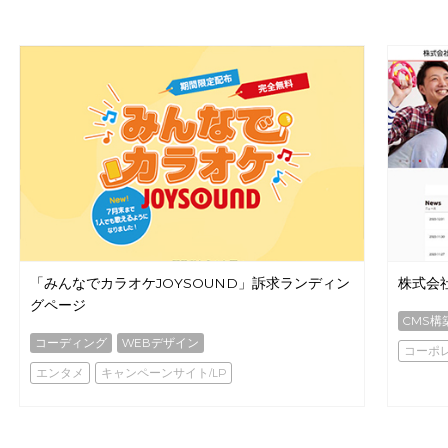
「みんなでカラオケJOYSOUND」訴求ランディン
株式会
グページ
CMS構
コーディング
WEBデザイン
コーポ
エンタメ
キャンペーンサイト/LP