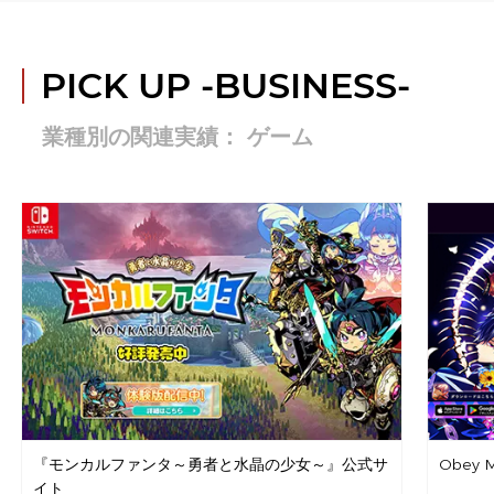
PICK UP
-BUSINESS-
業種別の関連実績： ゲーム
『モンカルファンタ～勇者と水晶の少女～』公式サ
Obey Me
イト