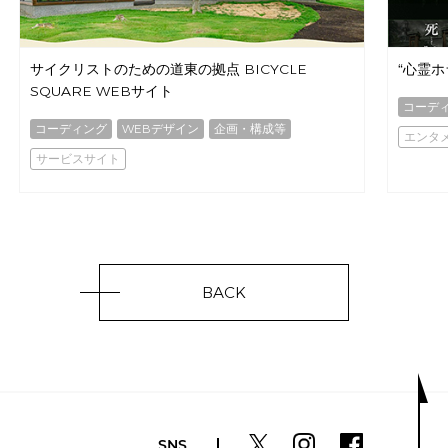
サイクリストのための道東の拠点 BICYCLE
“心霊
SQUARE WEBサイト
コーデ
コーディング
WEBデザイン
企画・構成等
エンタ
サービスサイト
BACK
SNS