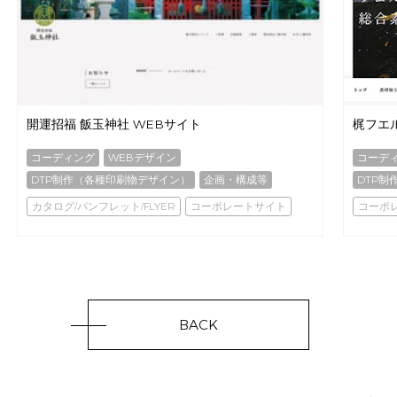
開運招福 飯玉神社 WEBサイト
梶フエ
コーディング
WEBデザイン
コーデ
DTP制作（各種印刷物デザイン）
企画・構成等
DTP制
カタログ/パンフレット/FLYER
コーポレートサイト
コーポ
BACK