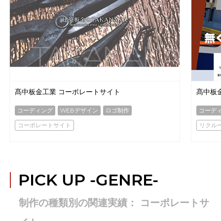
髙中板金工業 コーポレートサイト
髙中板
コーディング
WEBデザイン
ロゴ制作
コーデ
コーポレートサイト
リクル
PICK UP
-GENRE-
制作の種類別の関連実績： コーポレートサ