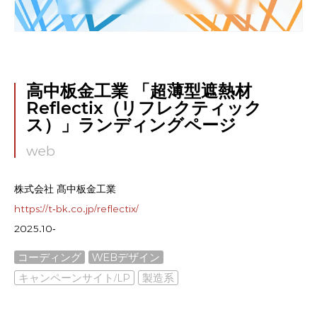
高中板金工業 「超薄型遮熱材
Reflectix（リフレクティック
ス）」ランディングページ
web
株式会社 髙中板金工業
https://t-bk.co.jp/reflectix/
2025.10-
コーディング
WEBデザイン
キャンペーンサイト/LP
製造系