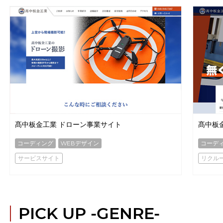
髙中板金工業 ドローン事業サイト
髙中板
コーディング
WEBデザイン
コーデ
サービスサイト
リクル
PICK UP
-GENRE-