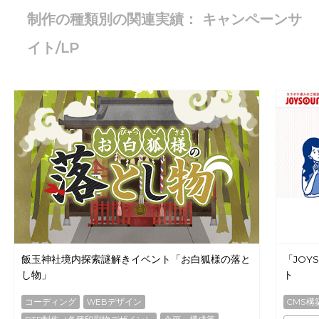
制作の種類別の関連実績： キャンペーンサ
イト/LP
飯玉神社境内探索謎解きイベント「お白狐様の落と
「JOY
し物」
ト
コーディング
WEBデザイン
CMS構