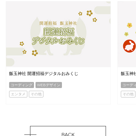
飯玉神社 開運招福デジタルおみくじ
飯玉神
コーディング
WEBデザイン
コーデ
エンタメ
その他
その他
BACK