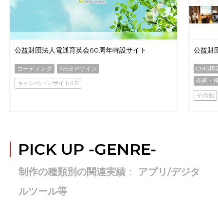
公益財団法人電通育英会60周年特設サイト
公益財
コーディング
WEBデザイン
CMS構
企画・
キャンペーンサイト/LP
その他
PICK UP
-GENRE-
制作の種類別の関連実績： アプリ/デジタ
ルツール等