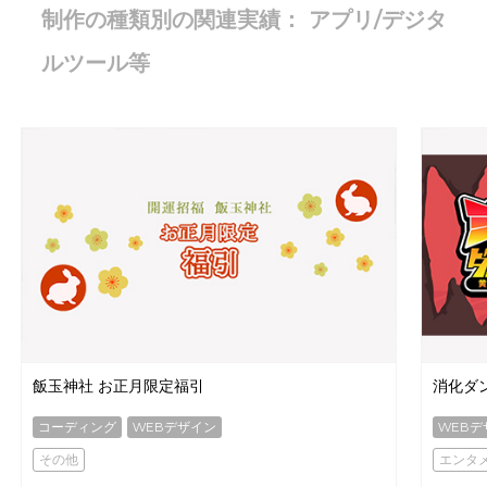
制作の種類別の関連実績： アプリ/デジタ
ルツール等
飯玉神社 お正月限定福引
消化ダ
コーディング
WEBデザイン
WEBデ
その他
エンタ