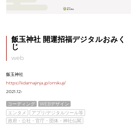
飯玉神社 開運招福デジタルおみく
じ
web
飯玉神社
https://iidamajinja.jp/omikuji/
2021.12-
コーディング
WEBデザイン
エンタメ
アプリ/デジタルツール等
政府・公社・官庁・団体・神社仏閣