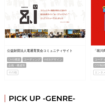
公益財団法人電通育英会コミュニティサイト
「堀川
CMS構築
コーディング
WEBデザイン
コーデ
企画・構成等
DTP制
その他
エンタ
PICK UP
-GENRE-