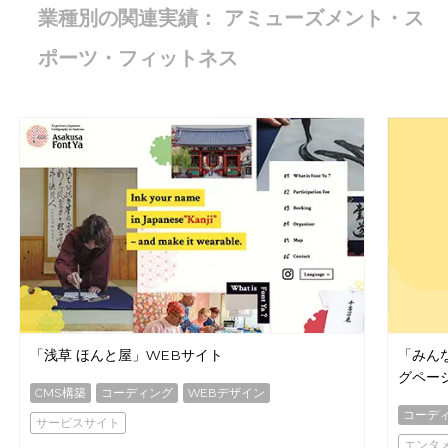
業種別の関連実績： アミューズメント・ス
ポーツ・フィットネス
「浅草 ほんと屋」WEBサイト
「みん
グペー
CMS構築
コーディング
WEBデザイン
コーデ
サービスサイト
エンタ